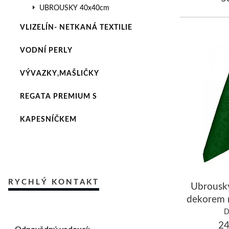
UBROUSKY 40x40cm
VLIZELÍN- NETKANÁ TEXTILIE
VODNÍ PERLY
VÝVAZKY,MAŠLIČKY
REGATA PREMIUM S
KAPESNÍČKEM
RYCHLÝ KONTAKT
Ubrousk
dekorem 
tmavě ze
D
24
Odpovědný vedoucí: