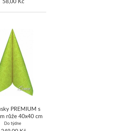
58,00 Kč
usky PREMIUM s
m růže 40x40 cm
 zelené/bal.50 ks
Do týdne
249,00 Kč