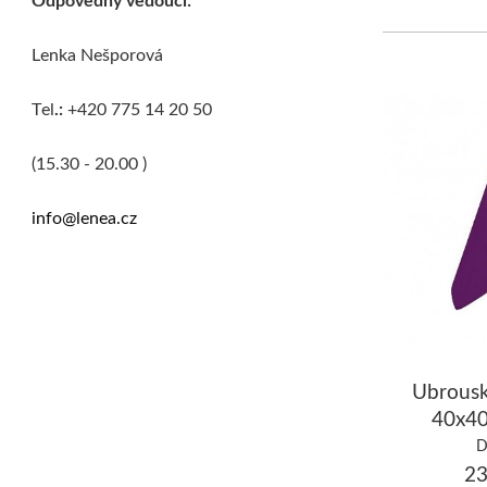
Lenka Nešporová
Tel
.:
+420 775 14 20 50
(15.30 - 20.00 )
info@lenea.cz
Ubrous
40x40
fialov
D
23