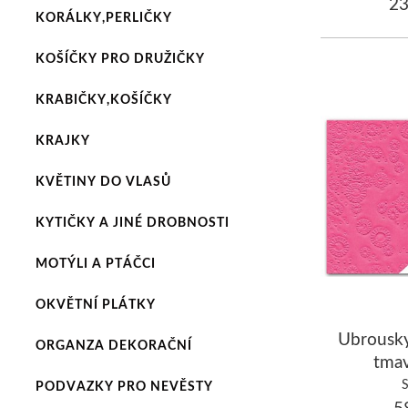
23
KORÁLKY,PERLIČKY
KOŠÍČKY PRO DRUŽIČKY
KRABIČKY,KOŠÍČKY
KRAJKY
KVĚTINY DO VLASŮ
KYTIČKY A JINÉ DROBNOSTI
MOTÝLI A PTÁČCI
OKVĚTNÍ PLÁTKY
Ubrous
ORGANZA DEKORAČNÍ
tmav
PODVAZKY PRO NEVĚSTY
58