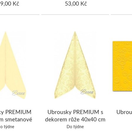
9,00 Kč
53,00 Kč
ky PREMIUM
Ubrousky PREMIUM s
Ubro
m smetanové
dekorem růže 40x40 cm
al.50 ks
smetanové /bal.50 ks
o týdne
Do týdne