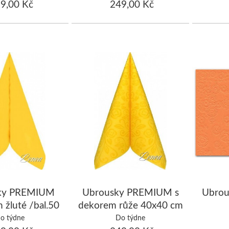
9,00 Kč
249,00 Kč
ky PREMIUM
Ubrousky PREMIUM s
Ubro
 žluté /bal.50
dekorem růže 40x40 cm
ks
žluté/bal.50 ks
o týdne
Do týdne