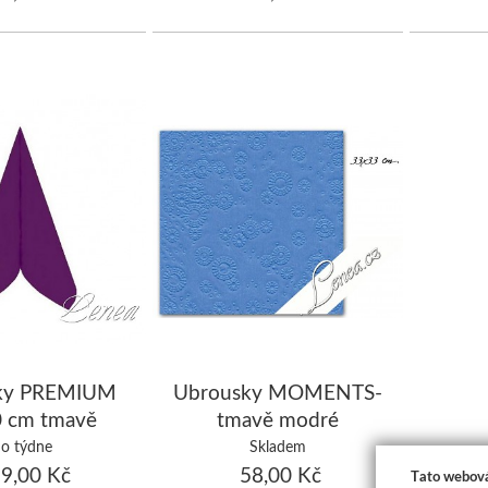
ky PREMIUM
Ubrousky MOMENTS-
 cm tmavě
tmavě modré
é/bal.50 ks
o týdne
Skladem
9,00 Kč
58,00 Kč
Tato webová