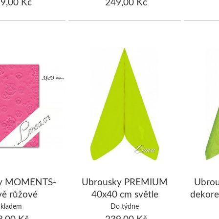
9,00 Kč
249,00 Kč
ky MOMENTS-
Ubrousky PREMIUM
Ubro
ě růžové
40x40 cm světle
dekore
zelené/bal.50 ks
světle
Skladem
Do týdne
,00 Kč
239,00 Kč