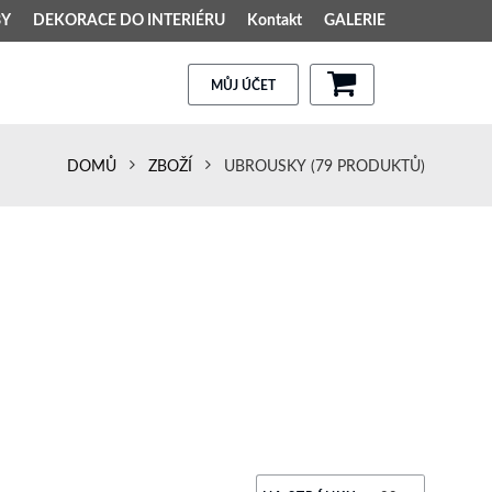
BY
DEKORACE DO INTERIÉRU
Kontakt
GALERIE
MŮJ ÚČET
DOMŮ
ZBOŽÍ
UBROUSKY
(79 PRODUKTŮ)