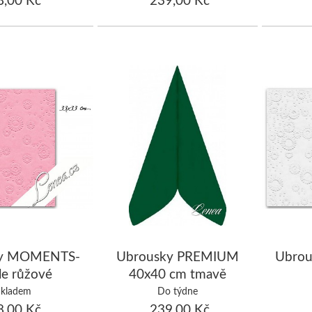
ky MOMENTS-
Ubrousky PREMIUM
Ubro
le růžové
40x40 cm tmavě
zelené/bal.50 ks
Skladem
Do týdne
,00 Kč
239,00 Kč