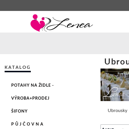
Ubro
KATALOG
POTAHY NA ŽIDLE -
VÝROBA+PRODEJ
Ubrousky
ŠIFONY
P Ů J Č O V N A