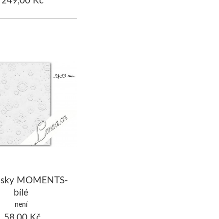
usky MOMENTS-
bílé
není
58,00 Kč