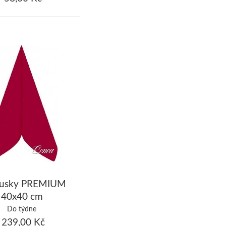
usky PREMIUM
40x40 cm
vené/bal.50 ks
Do týdne
239,00 Kč