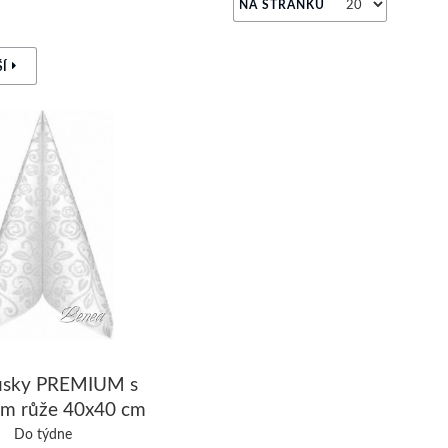
NA STRÁNKU
Í
usky PREMIUM s
m růže 40x40 cm
ílé /bal.50 ks
Do týdne