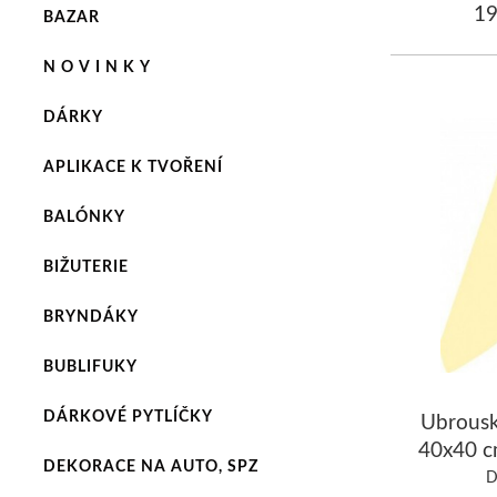
19
BAZAR
N O V I N K Y
DÁRKY
APLIKACE K TVOŘENÍ
BALÓNKY
BIŽUTERIE
BRYNDÁKY
BUBLIFUKY
DÁRKOVÉ PYTLÍČKY
Ubrous
40x40 c
DEKORACE NA AUTO, SPZ
/b
D