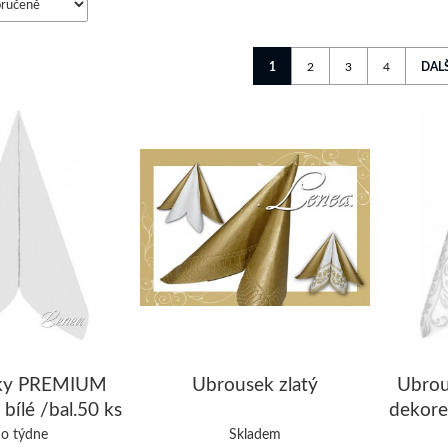
1
2
3
4
DALŠ
ky PREMIUM
Ubrousek zlatý
Ubro
bílé /bal.50 ks
dekore
b
o týdne
Skladem