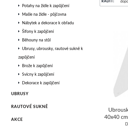
ŘADIT:
Potahy na židle k zapůjčení
Mašle na židle - půjčovna
Nábytek a dekorace k obřadu
Šifony k zapůjčení
Běhouny na stůl
Ubrusy, ubrousky, rautové sukně k
zapůjčení
Brože k zapůjčení
Svícny k zapůjčení
Dekorace k zapůjčení
UBRUSY
RAUTOVÉ SUKNĚ
Ubrous
40x40 cm 
AKCE
D