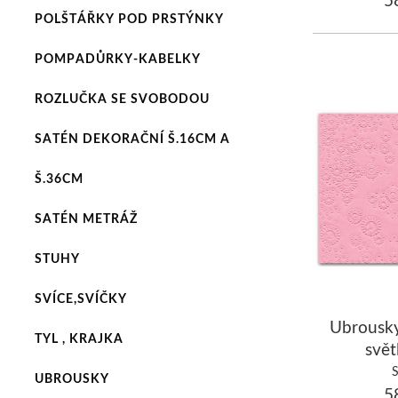
POLŠTÁŘKY POD PRSTÝNKY
POMPADŮRKY-KABELKY
ROZLUČKA SE SVOBODOU
SATÉN DEKORAČNÍ Š.16CM A
Š.36CM
SATÉN METRÁŽ
STUHY
SVÍCE,SVÍČKY
Ubrous
TYL , KRAJKA
svět
UBROUSKY
58