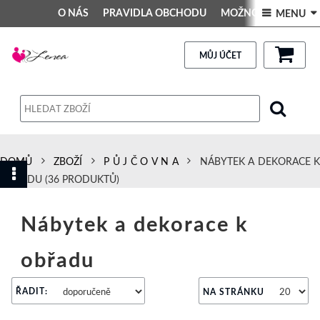
O NÁS
PRAVIDLA OBCHODU
MOŽNOSTI PLATBY
 MENU 
DEKORACE DO INTERIÉRU
Kontakt
GALERIE
PRAVIDLA OBCHODU
MŮJ ÚČET
Obchodní podmínky
Dodací podmínky
Reklamační řád
DOMŮ
ZBOŽÍ
P Ů J Č O V N A
NÁBYTEK A DEKORACE K
Osobní údaje
OBŘADU
(36 PRODUKTŮ)
Nábytek a dekorace k
obřadu
ŘADIT:
NA STRÁNKU