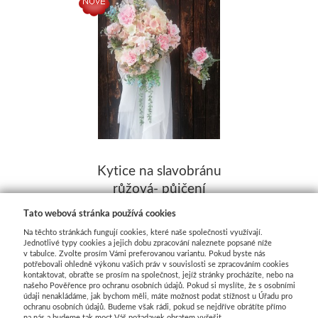
Kytice na slavobránu
růžová- půjčení
Skladem
Tato webová stránka používá cookies
350,00 Kč
Na těchto stránkách fungují cookies, které naše společnosti využívají.
Jednotlivé typy cookies a jejich dobu zpracování naleznete popsané níže
v tabulce. Zvolte prosím Vámi preferovanou variantu. Pokud byste nás
potřebovali ohledně výkonu vašich práv v souvislosti se zpracováním cookies
kontaktovat, obraťte se prosím na společnost, jejíž stránky procházíte, nebo na
našeho Pověřence pro ochranu osobních údajů. Pokud si myslíte, že s osobními
údaji nenakládáme, jak bychom měli, máte možnost podat stížnost u Úřadu pro
1
2
DALŠÍ
ochranu osobních údajů. Budeme však rádi, pokud se nejdříve obrátíte přímo
na nás a budeme tak moct Váš požadavek obratem vyřešit.