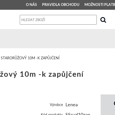
O NÁS
PRAVIDLA OBCHODU
MOŽNOSTI PLAT
PRAVIDLA OBCHODU
Obchodní podmínky
Dodací podmínky
Reklamační řád
 STARORŮŽOVÝ 10M -K ZAPŮJČENÍ
Osobní údaje
ůžový 10m -k zapůjčení
Lenea
Výrobce
SSruzl10zap
Kód produktu