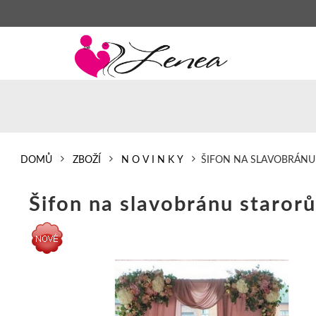
DOMŮ
ZBOŽÍ
N O V I N K Y
ŠIFON NA SLAVOBRÁNU
Šifon na slavobránu staror