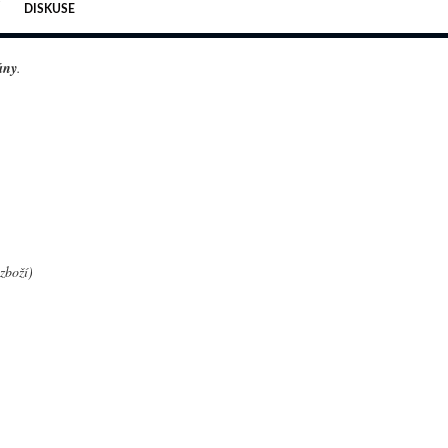
DISKUSE
ány
.
zboží)