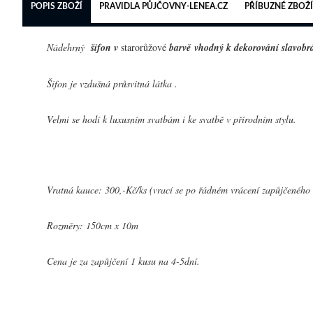
POPIS ZBOŽÍ
PRAVIDLA PŮJČOVNY-LENEA.CZ
PŘÍBUZNÉ ZBOŽÍ
Nádehrný
šifon v
starorůžové
barvě vhodný k dekorování slavobr
Šifon je vzdušná průsvitná látka .
Velmi se hodí k luxusním svatbám i ke svatbě v přírodním stylu.
Vratná kauce: 300,-Kč/ks (vrací se po řádném vrácení zapůjčeného 
Rozměry: 150cm x 10m
Cena je za zapůjčení 1 kusu na 4-5dní.