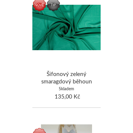
Šifonový zelený
smaragdový běhoun
š.72cm x 5m -zapůjčení
Skladem
135,00 Kč