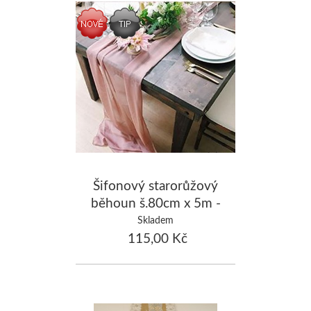
Šifonový starorůžový
běhoun š.80cm x 5m -
zapůjčení
Skladem
115,00 Kč