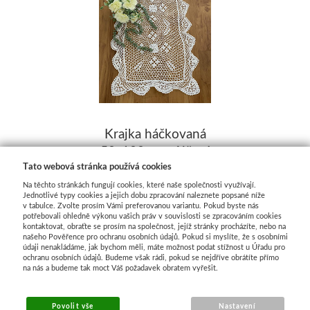
Krajka háčkovaná
50x100cm-půjčení
Tato webová stránka používá cookies
Skladem
85,00 Kč
Na těchto stránkách fungují cookies, které naše společnosti využívají.
Jednotlivé typy cookies a jejich dobu zpracování naleznete popsané níže
v tabulce. Zvolte prosím Vámi preferovanou variantu. Pokud byste nás
potřebovali ohledně výkonu vašich práv v souvislosti se zpracováním cookies
kontaktovat, obraťte se prosím na společnost, jejíž stránky procházíte, nebo na
našeho Pověřence pro ochranu osobních údajů. Pokud si myslíte, že s osobními
údaji nenakládáme, jak bychom měli, máte možnost podat stížnost u Úřadu pro
ochranu osobních údajů. Budeme však rádi, pokud se nejdříve obrátíte přímo
na nás a budeme tak moct Váš požadavek obratem vyřešit.
Povolit vše
Nastavení