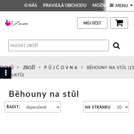
O NÁS
PRAVIDLA OBCHODU
MOŽNOSTI PLATBY
 MENU 
DEKORACE DO INTERIÉRU
Kontakt
GALERIE
PRAVIDLA OBCHODU
MŮJ ÚČET
Obchodní podmínky
Dodací podmínky
Reklamační řád
DOMŮ
ZBOŽÍ
P Ů J Č O V N A
BĚHOUNY NA STŮL
(13
Osobní údaje
PRODUKTŮ)
Běhouny na stůl
ŘADIT:
NA STRÁNKU