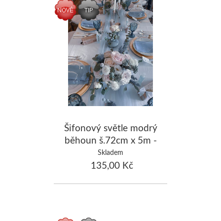
Šifonový světle modrý
běhoun š.72cm x 5m -
zapůjčení
Skladem
135,00 Kč