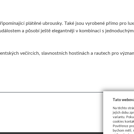
ipomínající plátěné ubrousky. Také jsou vyrobené přímo pro lux
álostem a působí ještě elegantněji v kombinaci s jednoduchými
ientských večírcích, slavnostních hostinách a rautech pro význa
Tato webová
Na těchto strá
jejich dobu zp
variantu. Poku
cookies kontak
Pověřence pro 
bychom měli, 