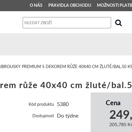
O NÁS
PRAVIDLA OBCHODU
MOŽNOSTI PLAT
PRAVIDLA OBCHODU
Obchodní podmínky
Dodací podmínky
Reklamační řád
UBROUSKY PREMIUM S DEKOREM RŮŽE 40X40 CM ŽLUTÉ/BAL.50 K
Osobní údaje
em růže 40x40 cm žluté/bal.5
Cena
5380
Kód produktu
249
Do týdne
Dostupnost
205,785 K