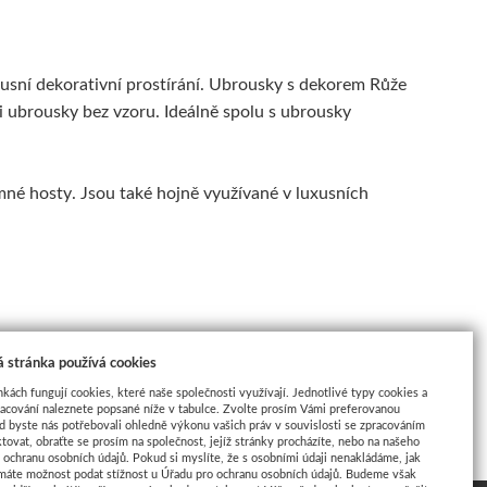
usní dekorativní prostírání. Ubrousky s dekorem Růže
 ubrousky bez vzoru. Ideálně spolu s ubrousky
mné hosty. Jsou také hojně využívané v luxusních
 stránka používá cookies
nkách fungují cookies, které naše společnosti využívají. Jednotlivé typy cookies a
racování naleznete popsané níže v tabulce. Zvolte prosím Vámi preferovanou
d byste nás potřebovali ohledně výkonu vašich práv v souvislosti se zpracováním
tovat, obraťte se prosím na společnost, jejíž stránky procházíte, nebo na našeho
ochranu osobních údajů. Pokud si myslíte, že s osobními údaji nenakládáme, jak
máte možnost podat stížnost u Úřadu pro ochranu osobních údajů. Budeme však