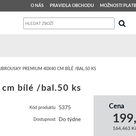
O NÁS
PRAVIDLA OBCHODU
MOŽNOSTI PLAT
PRAVIDLA OBCHODU
Obchodní podmínky
Dodací podmínky
Reklamační řád
UBROUSKY PREMIUM 40X40 CM BÍLÉ /BAL.50 KS
Osobní údaje
m bílé /bal.50 ks
Cena
5375
Kód produktu
199
Do týdne
Dostupnost
164,463 K