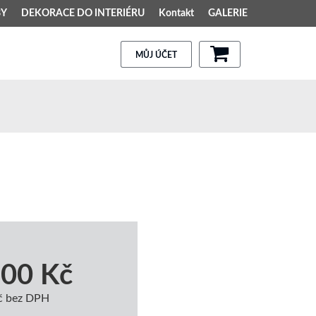
BY
DEKORACE DO INTERIÉRU
Kontakt
GALERIE
MŮJ ÚČET
,00 Kč
č bez DPH