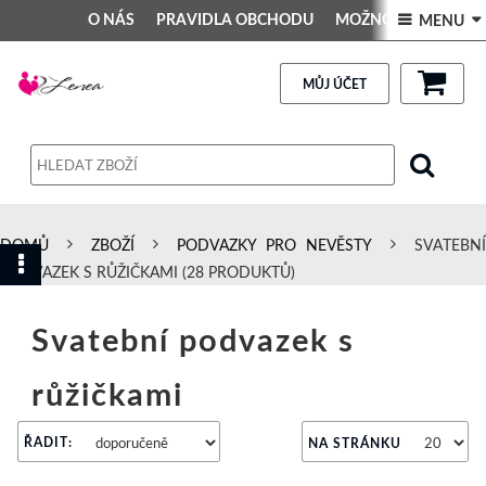
O NÁS
PRAVIDLA OBCHODU
MOŽNOSTI PLATBY
 MENU 
DEKORACE DO INTERIÉRU
Kontakt
GALERIE
PRAVIDLA OBCHODU
MŮJ ÚČET
Obchodní podmínky
Dodací podmínky
Reklamační řád
DOMŮ
ZBOŽÍ
PODVAZKY PRO NEVĚSTY
SVATEBNÍ
Osobní údaje
PODVAZEK S RŮŽIČKAMI
(28 PRODUKTŮ)
Svatební podvazek s
růžičkami
ŘADIT:
NA STRÁNKU