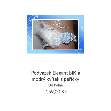
Podvazek Elegant bílý a
modrý kvítek s peříčky
4
Do týdne
159,00 Kč