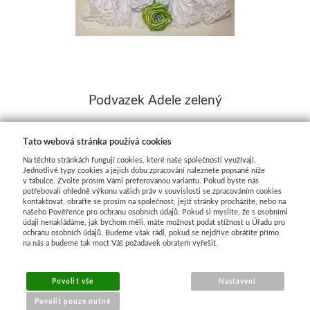
Podvazek Adele zelený
Do týdne
Tato webová stránka používá cookies
179,00 Kč
Na těchto stránkách fungují cookies, které naše společnosti využívají.
Jednotlivé typy cookies a jejich dobu zpracování naleznete popsané níže
v tabulce. Zvolte prosím Vámi preferovanou variantu. Pokud byste nás
potřebovali ohledně výkonu vašich práv v souvislosti se zpracováním cookies
kontaktovat, obraťte se prosím na společnost, jejíž stránky procházíte, nebo na
našeho Pověřence pro ochranu osobních údajů. Pokud si myslíte, že s osobními
údaji nenakládáme, jak bychom měli, máte možnost podat stížnost u Úřadu pro
1
2
DALŠÍ
ochranu osobních údajů. Budeme však rádi, pokud se nejdříve obrátíte přímo
na nás a budeme tak moct Váš požadavek obratem vyřešit.
Povolit vše
Nastavení
Povolit pouze nutné