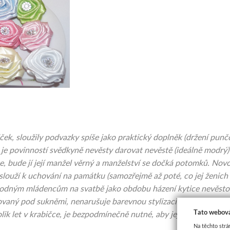
biček, sloužily podvazky spíše jako praktický doplněk (držení pun
e je povinností svědkyně nevěsty darovat nevěstě (ideálně modrý
 bude jí její manžel věrný a manželství se dočká potomků. Novou 
a slouží k uchování na památku (samozřejmě až poté, co jej ženich 
bodným mládencům na svatbě jako obdobu házení kytice nevěsto
vaný pod sukněmi, nenarušuje barevnou stylizaci svatby, může bý
Tato webová
k let v krabičce, je bezpodmínečně nutné, aby jej ženich ve svat
Na těchto strá