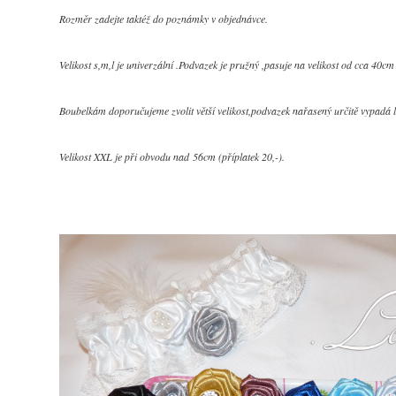
Rozměr zadejte taktéž do poznámky v objednávce.
Velikost s,m,l je univerzální .Podvazek je pružný ,pasuje na velikost od cca 4
Boubelkám doporučujeme zvolit větší velikost,podvazek nařasený určitě vypadá l
Velikost XXL je při obvodu nad 56cm (příplatek 20,-).