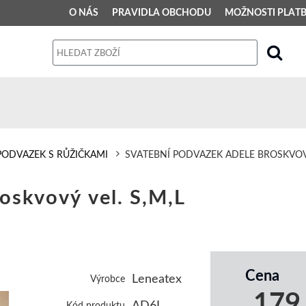
O NÁS
PRAVIDLA OBCHODU
MOŽNOSTI PLAT
PRAVIDLA OBCHODU
Obchodní podmínky
Dodací podmínky
Reklamační řád
PODVAZEK S RŮŽIČKAMI
SVATEBNÍ PODVAZEK ADELE BROSKVOVÝ
Osobní údaje
oskvový vel. S,M,L
Cena
Leneatex
Výrobce
179
AD6L
Kód produktu