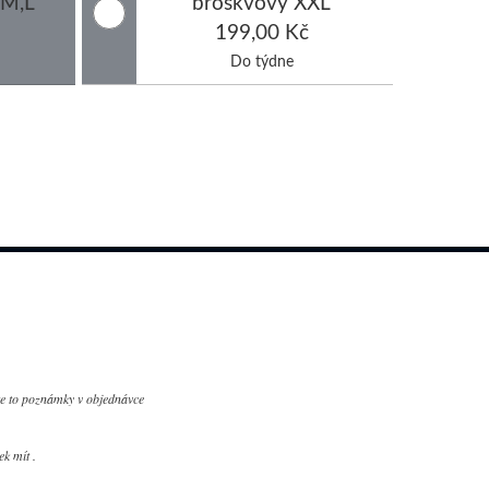
,M,L
broskvový XXL
199,00 Kč
Do týdne
te to poznámky v objednávce
k mít .