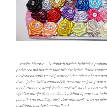
....troška historie.... V dobách našich babiček a praba
podvazek má nevěstě také přinést štěstí. Podle tradic
nevěsta na sobě ve svůj svatební den něco v barvě nebe,
dva: - jeden širší a zdobenější, nasazuje se jako první 
méně zdobený, který ženich nevěstě sundá a hází svo
výtěžek putuje třeba na líbánky. Modrý podvazek, scho
památku do krabičky. Než však podvazek zmizí na několi
úspěšnou manželskou erotiku :)