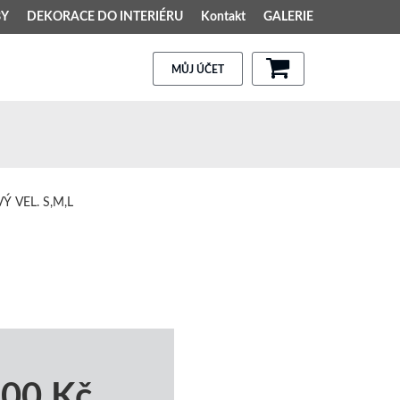
BY
DEKORACE DO INTERIÉRU
Kontakt
GALERIE
MŮJ ÚČET
 VEL. S,M,L
,00 Kč