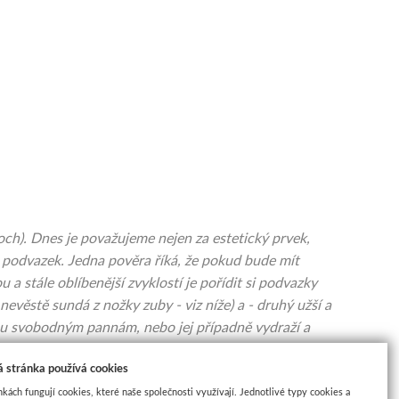
čoch). Dnes je považujeme nejen za estetický prvek,
) podvazek. Jedna pověra říká, že pokud bude mít
a stále oblíbenější zvyklostí je pořídit si podvazky
nevěstě sundá z nožky zuby - viz níže) a - druhý užší a
u svobodným pannám, nebo jej případně vydraží a
t také jednou z maličkostí, které si nevěsta schová na
 stránka používá cookies
ební noc nevěstě sundal zuby :), zajistí tak oběma
nkách fungují cookies, které naše společnosti využívají. Jednotlivé typy cookies a