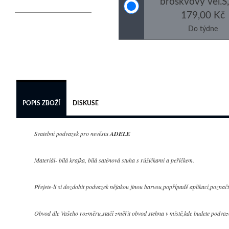
broskvový vel.S
179,00 Kč
Do týdne
POPIS ZBOŽÍ
DISKUSE
Svatební podvazek pro nevěstu
ADELE
Materiál- bílá krajka, bílá saténová stuha s růžičkami a peříčkem.
Přejete-li si dozdobit podvazek nějakou jinou barvou,popřípadě aplikací,poznač
Obvod dle Vašeho rozměru,stačí změřit obvod stehna v místě,kde budete podvaze