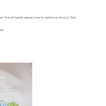
0cm do 55cm-při úplném napnutí,ovšem bez nařasení je obvod až 70cm.
épe.