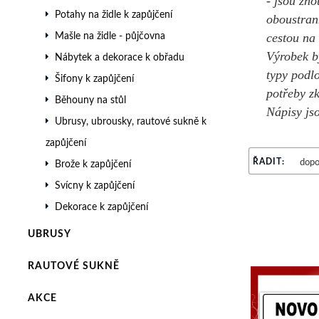
- jsou zh
Potahy na židle k zapůjčení
oboustran
Mašle na židle - půjčovna
cestou na 
Výrobek b
Nábytek a dekorace k obřadu
typy podl
Šifony k zapůjčení
potřeby z
Běhouny na stůl
Nápisy jso
Ubrusy, ubrousky, rautové sukně k
zapůjčení
ŘADIT:
Brože k zapůjčení
Svícny k zapůjčení
Dekorace k zapůjčení
UBRUSY
RAUTOVÉ SUKNĚ
AKCE