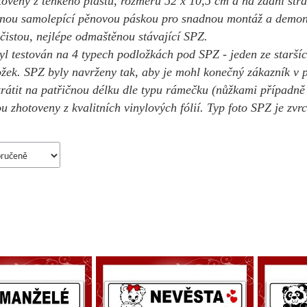
otoveny z tenkého plastu, rozměru 52 x 10,5 cm a na zadní str
nou samolepící pěnovou páskou pro snadnou montáž a demont
čistou, nejlépe odmaštěnou stávající SPZ.
yl testován na 4 typech podložkách pod SPZ - jeden ze staršíc
ožek. SPZ byly navrženy tak, aby je mohl konečný zákazník v 
krátit na patřičnou délku dle typu rámečku (nůžkami případn
u zhotoveny z kvalitních vinylových fólií. Typ foto SPZ je zv