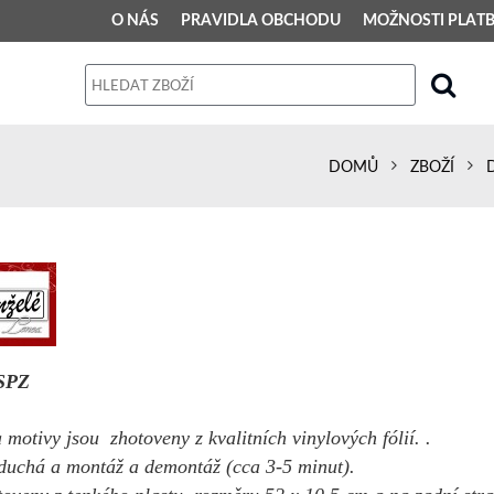
O NÁS
PRAVIDLA OBCHODU
MOŽNOSTI PLAT
PRAVIDLA OBCHODU
Obchodní podmínky
DOMŮ
ZBOŽÍ
Dodací podmínky
Reklamační řád
Osobní údaje
 SPZ
a motivy jsou zhotoveny z kvalitních vinylových fólií. .
duchá a montáž a demontáž (cca 3-5 minut).