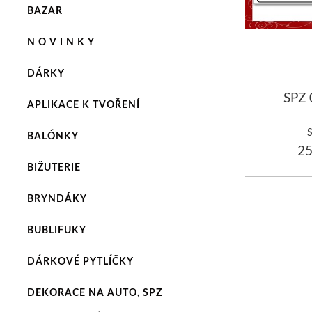
BAZAR
N O V I N K Y
DÁRKY
SPZ 
APLIKACE K TVOŘENÍ
BALÓNKY
25
BIŽUTERIE
BRYNDÁKY
BUBLIFUKY
DÁRKOVÉ PYTLÍČKY
DEKORACE NA AUTO, SPZ