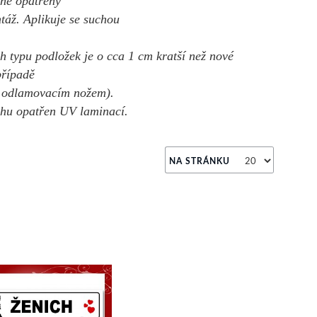
aně opatřeny
áž. Aplikuje se suchou
h typu podložek je o cca 1 cm kratší než nové
případě
ě odlamovacím nožem).
rchu opatřen UV laminací.
NA STRÁNKU