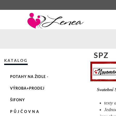
SPZ
KATALOG
POTAHY NA ŽIDLE -
VÝROBA+PRODEJ
Svatební
ŠIFONY
texty 
Jedno
P Ů J Č O V N A