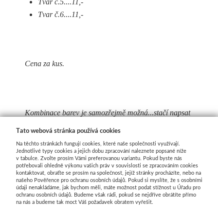
Tvar č.5....11,-
Tvar č.6....11,-
Cena za kus.
Kombinace barev je samozřejmě možná...stačí napsat
do poznámky v objednávce Vaše přání na změnu.
Tato webová stránka používá cookies
Na těchto stránkách fungují cookies, které naše společnosti využívají.
Při objednávce nad 30ks vývazků špendlíky s
Jednotlivé typy cookies a jejich dobu zpracování naleznete popsané níže
v tabulce. Zvolte prosím Vámi preferovanou variantu. Pokud byste nás
perleťovou hlavičkou zdarma(100ks v balení) .
potřebovali ohledně výkonu vašich práv v souvislosti se zpracováním cookies
kontaktovat, obraťte se prosím na společnost, jejíž stránky procházíte, nebo na
našeho Pověřence pro ochranu osobních údajů. Pokud si myslíte, že s osobními
údaji nenakládáme, jak bychom měli, máte možnost podat stížnost u Úřadu pro
ochranu osobních údajů. Budeme však rádi, pokud se nejdříve obrátíte přímo
na nás a budeme tak moct Váš požadavek obratem vyřešit.