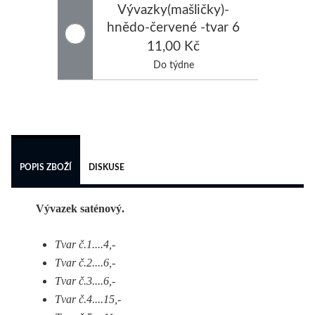
Vývazky(mašličky)-
hnědo-červené -tvar 6
11,00 Kč
Do týdne
 
POPIS ZBOŽÍ
DISKUSE
Vývazek saténový.
Tvar č.1....4,-
Tvar č.2....6,-
Tvar č.3....6,-
Tvar č.4....15,-