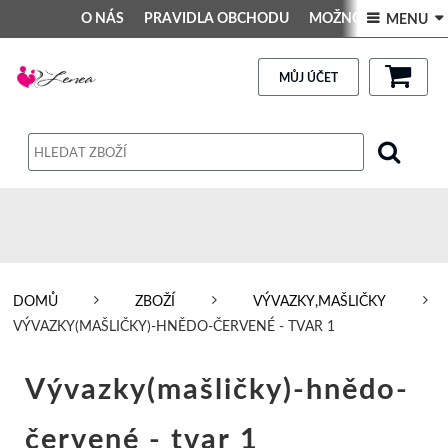
O NÁS
PRAVIDLA OBCHODU
MOŽNOSTI PLATBY
 MENU 
DEKORACE DO INTERIÉRU
Kontakt
GALERIE
PRAVIDLA OBCHODU
MŮJ ÚČET
Obchodní podmínky
Dodací podmínky
Reklamační řád
Osobní údaje
DOMŮ
ZBOŽÍ
VÝVAZKY,MAŠLIČKY
VÝVAZKY(MAŠLIČKY)-HNĚDO-ČERVENÉ - TVAR 1
Vývazky(mašličky)-hnědo-
červené - tvar 1