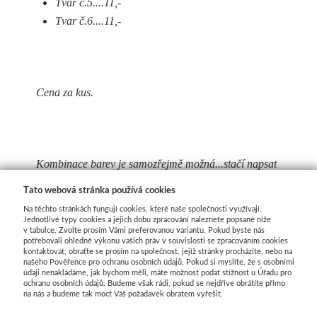
Tvar č.5....11,-
Tvar č.6....11,-
Cena za kus.
Kombinace barev je samozřejmě možná...stačí napsat
do poznámky v objednávce Vaše přání na změnu.
Tato webová stránka používá cookies
Na těchto stránkách fungují cookies, které naše společnosti využívají.
Při objednávce nad 30ks vývazků špendlíky s
Jednotlivé typy cookies a jejich dobu zpracování naleznete popsané níže
v tabulce. Zvolte prosím Vámi preferovanou variantu. Pokud byste nás
perleťovou hlavičkou zdarma(100ks v balení) .
potřebovali ohledně výkonu vašich práv v souvislosti se zpracováním cookies
kontaktovat, obraťte se prosím na společnost, jejíž stránky procházíte, nebo na
našeho Pověřence pro ochranu osobních údajů. Pokud si myslíte, že s osobními
údaji nenakládáme, jak bychom měli, máte možnost podat stížnost u Úřadu pro
ochranu osobních údajů. Budeme však rádi, pokud se nejdříve obrátíte přímo
na nás a budeme tak moct Váš požadavek obratem vyřešit.