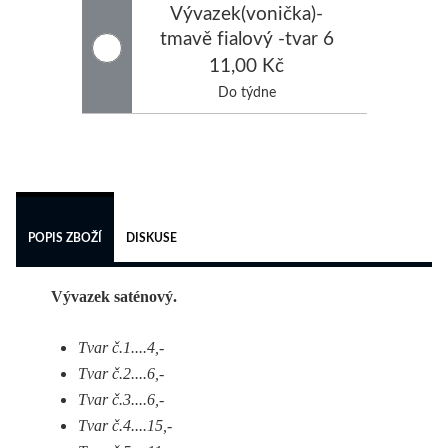
Vývazek(vonička)-
tmavě fialový -tvar 6
11,00 Kč
Do týdne
 
POPIS ZBOŽÍ
DISKUSE
Vývazek saténový.
Tvar č.1....4,-
Tvar č.2....6,-
Tvar č.3....6,-
Tvar č.4....15,-