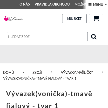
O NÁS
PRAVIDLA OBCHODU
MOŽNOSTI PLATBY
 MENU 
DEKORACE DO INTERIÉRU
Kontakt
GALERIE
PRAVIDLA OBCHODU
MŮJ ÚČET
Obchodní podmínky
Dodací podmínky
Reklamační řád
Osobní údaje
DOMŮ
ZBOŽÍ
VÝVAZKY,MAŠLIČKY
VÝVAZEK(VONIČKA)-TMAVĚ FIALOVÝ - TVAR 1
Vývazek(vonička)-tmavě
fialový - tvar 1