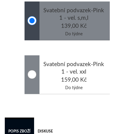
Svatební podvazek-Pink
1 - vel. s,m,l
139,00 Kč
Do týdne
Svatební podvazek-Pink
1 - vel. xxl
159,00 Kč
Do týdne
 
POPIS ZBOŽÍ
DISKUSE