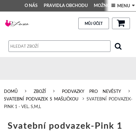
O NÁS
PRAVIDLA OBCHODU
MOŽNOSTI PLATBY
 MENU 
DEKORACE DO INTERIÉRU
Kontakt
GALERIE
PRAVIDLA OBCHODU
MŮJ ÚČET
Obchodní podmínky
Dodací podmínky
Reklamační řád
Osobní údaje
DOMŮ
ZBOŽÍ
PODVAZKY PRO NEVĚSTY
SVATEBNÍ PODVAZEK S MAŠLIČKOU
SVATEBNÍ PODVAZEK-
PINK 1 - VEL. S,M,L
Svatební podvazek-Pink 1