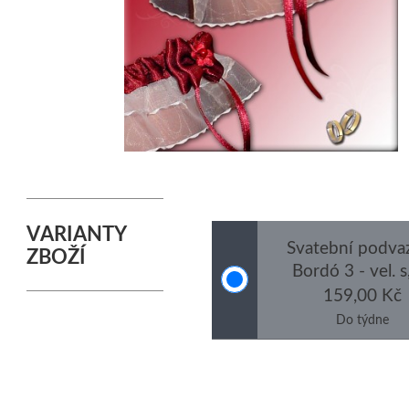
VARIANTY
Svatební podva
ZBOŽÍ
Bordó 3 - vel. s
159,00 Kč
Do týdne