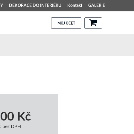
BY
DEKORACE DO INTERIÉRU
Kontakt
GALERIE
MŮJ ÚČET
,00 Kč
č bez DPH