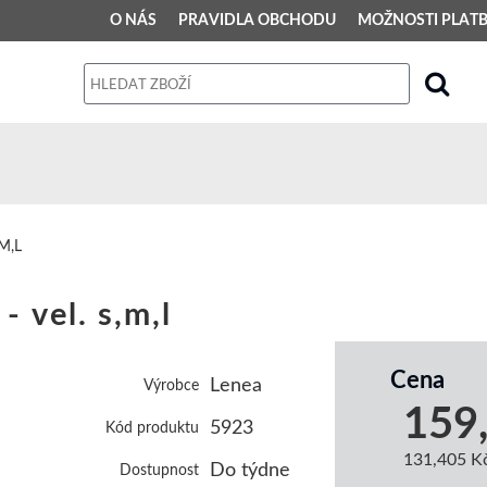
O NÁS
PRAVIDLA OBCHODU
MOŽNOSTI PLAT
PRAVIDLA OBCHODU
Obchodní podmínky
Dodací podmínky
Reklamační řád
M,L
Osobní údaje
 vel. s,m,l
Cena
Lenea
Výrobce
159
5923
Kód produktu
131,405 K
Do týdne
Dostupnost