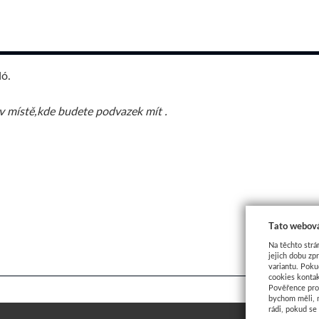
ó.
 místě,kde budete podvazek mít .
Tato webová
Na těchto strá
jejich dobu zp
variantu. Poku
cookies kontak
Pověřence pro 
bychom měli, 
rádi, pokud se