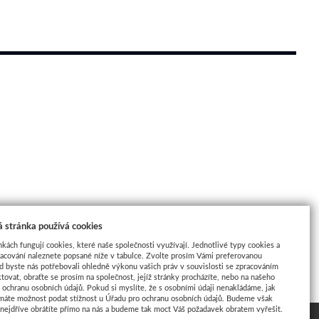
 stránka používá cookies
nkách fungují cookies, které naše společnosti využívají. Jednotlivé typy cookies a
racování naleznete popsané níže v tabulce. Zvolte prosím Vámi preferovanou
d byste nás potřebovali ohledně výkonu vašich práv v souvislosti se zpracováním
tovat, obraťte se prosím na společnost, jejíž stránky procházíte, nebo na našeho
ochranu osobních údajů. Pokud si myslíte, že s osobními údaji nenakládáme, jak
máte možnost podat stížnost u Úřadu pro ochranu osobních údajů. Budeme však
 nejdříve obrátíte přímo na nás a budeme tak moct Váš požadavek obratem vyřešit.