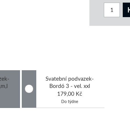
zek-
Svatební podvazek-
,m,l
Bordó 3 - vel. xxl
179,00 Kč
Do týdne