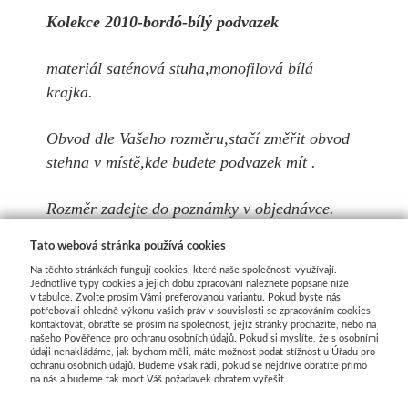
Kolekce 2010-bordó-bílý podvazek
materiál saténová stuha,monofilová bílá
krajka.
Obvod dle Vašeho rozměru,stačí změřit obvod
stehna v místě,kde budete podvazek mít .
Rozměr zadejte do poznámky v objednávce.
Velikost XXL je při obvodu nad 56cm
Tato webová stránka používá cookies
(příplatek 20,-).
Na těchto stránkách fungují cookies, které naše společnosti využívají.
Jednotlivé typy cookies a jejich dobu zpracování naleznete popsané níže
v tabulce. Zvolte prosím Vámi preferovanou variantu. Pokud byste nás
Pokud si na podvazku nepřejete
potřebovali ohledně výkonu vašich práv v souvislosti se zpracováním cookies
motýlka,uveďte to prosím do poznámky v
kontaktovat, obraťte se prosím na společnost, jejíž stránky procházíte, nebo na
našeho Pověřence pro ochranu osobních údajů. Pokud si myslíte, že s osobními
objednávce.Taktéž si můžete napsat "o něco
údaji nenakládáme, jak bychom měli, máte možnost podat stížnost u Úřadu pro
ochranu osobních údajů. Budeme však rádi, pokud se nejdříve obrátíte přímo
modrého",rádi Vám vyjdeme vstříc.
na nás a budeme tak moct Váš požadavek obratem vyřešit.