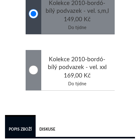
Kolekce 2010-bordó-
bílý podvazek - vel. s,m,l
149,00 Kč
Do týdne
Kolekce 2010-bordó-
bílý podvazek - vel. xxl
169,00 Kč
Do týdne
 
POPIS ZBOŽÍ
DISKUSE