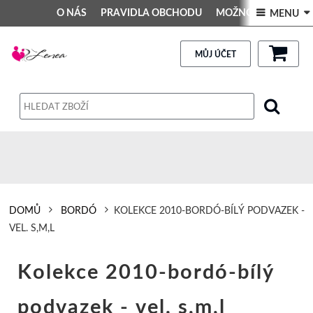
O NÁS
PRAVIDLA OBCHODU
MOŽNOSTI PLATBY
 MENU 
DEKORACE DO INTERIÉRU
Kontakt
GALERIE
PRAVIDLA OBCHODU
MŮJ ÚČET
Obchodní podmínky
Dodací podmínky
Reklamační řád
Osobní údaje
DOMŮ
BORDÓ
KOLEKCE 2010-BORDÓ-BÍLÝ PODVAZEK -
VEL. S,M,L
Kolekce 2010-bordó-bílý
podvazek - vel. s,m,l