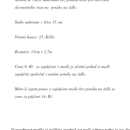
slavnostního rázu na potahy na židle .
Stuhy nabízíme v šířce 15 cm.
Vratná kauce: 15,-Kč/ks
Rozměry: 15cm x 2,7m
Cena 9,-Kč za zapůjčení 1 mašle je platná pokud si mašli
zapůjčíte společně s našimi potahy na židle.
Máte-li zájem pouze o zapůjčení mašle bez potahu na židle je
cena za půjčení 14,-Kč.
Vyzvednout mašle si můžete osobně na naší adrese nebo je po d