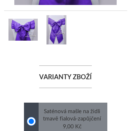
VARIANTY ZBOŽÍ
Saténová mašle na židli
tmavě fialová-zapůjčení
(mašli si půjčuji s
9,00 Kč