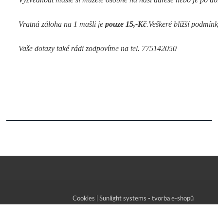
Vratná záloha na 1 mašli je 
pouze 15,-Kč
.Veškeré bližší podmí
Vaše dotazy také rádi zodpovíme na tel. 775142050
Cookies
|
Sunlight systems
-
tvorba e-shopů