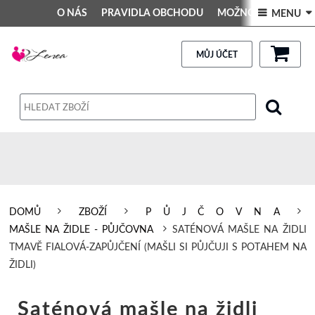
O NÁS
PRAVIDLA OBCHODU
MOŽNOSTI PLATBY
 MENU 
DEKORACE DO INTERIÉRU
Kontakt
GALERIE
PRAVIDLA OBCHODU
MŮJ ÚČET
Obchodní podmínky
Dodací podmínky
Reklamační řád
Osobní údaje
DOMŮ
ZBOŽÍ
P Ů J Č O V N A
MAŠLE NA ŽIDLE - PŮJČOVNA
SATÉNOVÁ MAŠLE NA ŽIDLI
TMAVĚ FIALOVÁ-ZAPŮJČENÍ (MAŠLI SI PŮJČUJI S POTAHEM NA
ŽIDLI)
Saténová mašle na židli