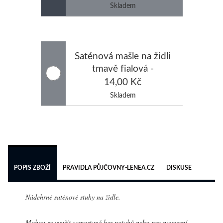
potahem na židli)
Skladem
Saténová mašle na židli
tmavě fialová -
zapůjčení (mašli si
14,00 Kč
půjčuji bez potahu na
Skladem
židli)
 
POPIS ZBOŽÍ
PRAVIDLA PŮJČOVNY-LENEA.CZ
DISKUSE
Nádehrné saténové stuhy na židle.
Mohou se využít samostaně bez potahů nebo pro navození