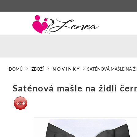
DOMŮ
ZBOŽÍ
N O V I N K Y
SATÉNOVÁ MAŠLE NA ŽI
Saténová mašle na židli čer