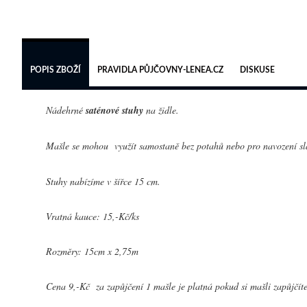
POPIS ZBOŽÍ
PRAVIDLA PŮJČOVNY-LENEA.CZ
DISKUSE
Nádehrné
saténové stuhy
na židle.
Mašle se mohou využít samostaně bez potahů nebo pro navození s
Stuhy nabízíme v šířce 15 cm.
Vratná kauce: 15,-Kč/ks
Rozměry: 15cm x 2,75m
Cena 9,-Kč za zapůjčení 1 mašle je platná pokud si mašli zapůjčíte