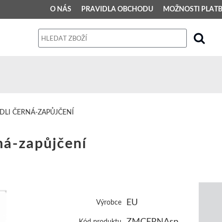
O NÁS
PRAVIDLA OBCHODU
MOŽNOSTI PLAT
PRAVIDLA OBCHODU
Obchodní podmínky
Dodací podmínky
Reklamační řád
DLI ČERNÁ-ZAPŮJČENÍ
Osobní údaje
ná-zapůjčení
EU
Výrobce
ZMCERNAsp
Kód produktu