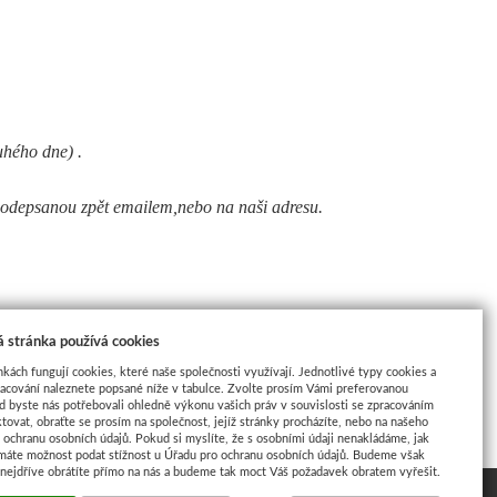
uhého dne) .
podepsanou zpět emailem,nebo na naši adresu.
 stránka používá cookies
nkách fungují cookies, které naše společnosti využívají. Jednotlivé typy cookies a
racování naleznete popsané níže v tabulce. Zvolte prosím Vámi preferovanou
d byste nás potřebovali ohledně výkonu vašich práv v souvislosti se zpracováním
tovat, obraťte se prosím na společnost, jejíž stránky procházíte, nebo na našeho
ochranu osobních údajů. Pokud si myslíte, že s osobními údaji nenakládáme, jak
máte možnost podat stížnost u Úřadu pro ochranu osobních údajů. Budeme však
 nejdříve obrátíte přímo na nás a budeme tak moct Váš požadavek obratem vyřešit.