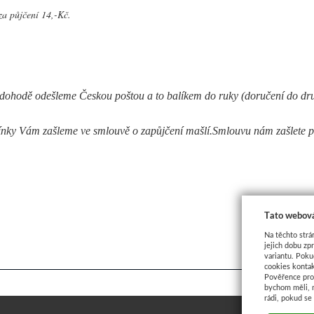
za půjčení 14,-Kč.
 dohodě odešleme Českou poštou a to 
balíkem do ruky (doručení do dr
mínky Vám zašleme ve smlouvě o zapůjčení mašlí.Smlouvu nám zašlete 
Tato webová
Na těchto strá
jejich dobu zp
variantu. Poku
cookies kontak
Pověřence pro 
bychom měli, 
rádi, pokud se