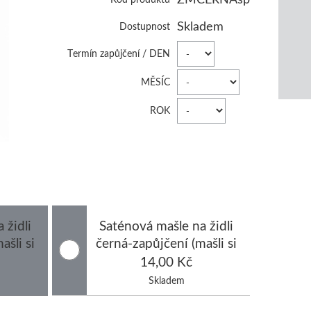
Skladem
Dostupnost
Termín zapůjčení / DEN
MĚSÍC
ROK
 židli
Saténová mašle na židli
ašli si
černá-zapůjčení (mašli si
em na
půjčuji bez potahu na
14,00 Kč
židli)
Skladem