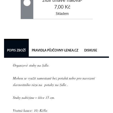
zapůjčení (mašli si
7,00 Kč
půjčuji bez potahu na
Skladem
židli)
 
POPIS ZBOŽÍ
PRAVIDLA PŮJČOVNY-LENEA.CZ
DISKUSE
Organzové stuhy na židle.
Mohou se využít samostaně bez potahů nebo pro navození
slavnostního rázu na potahy na židle .
Stuhy nabízíme v šířce 15 cm.
Vratná kauce: 10,-Kč/ks