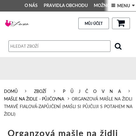
O NÁS
PRAVIDLA OBCHODU
MOŽNOSTI PLATBY
 MENU 
DEKORACE DO INTERIÉRU
Kontakt
GALERIE
PRAVIDLA OBCHODU
MŮJ ÚČET
Obchodní podmínky
Dodací podmínky
Reklamační řád
Osobní údaje
DOMŮ
ZBOŽÍ
P Ů J Č O V N A
MAŠLE NA ŽIDLE - PŮJČOVNA
ORGANZOVÁ MAŠLE NA ŽIDLI
TMAVĚ FIALOVÁ-ZAPŮJČENÍ (MAŠLI SI PŮJČUJI S POTAHEM NA
ŽIDLI)
Organzová mašle na židli