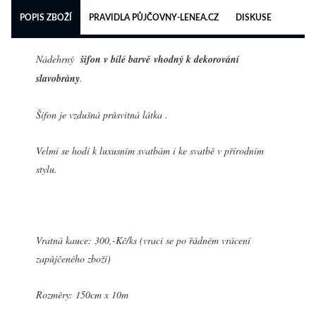
POPIS ZBOŽÍ
PRAVIDLA PŮJČOVNY-LENEA.CZ
DISKUSE
Nádehrný
šifon v bílé barvě vhodný k dekorování
slavobrány
.
Šifon je vzdušná průsvitná látka .
Velmi se hodí k luxusním svatbám i ke svatbě v přírodním
stylu.
Vratná kauce: 300,-Kč/ks (vrací se po řádném vrácení
zapůjčeného zboží)
Rozměry: 150cm x 10m