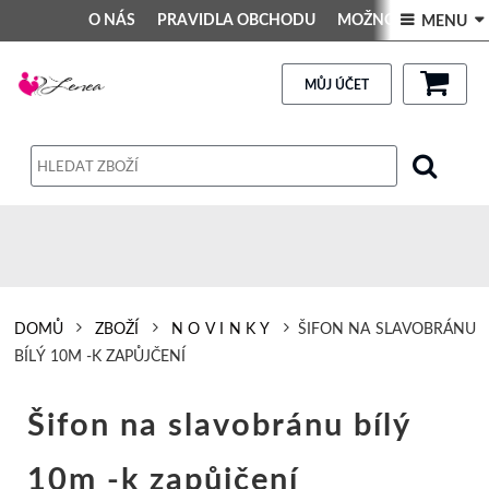
O NÁS
PRAVIDLA OBCHODU
MOŽNOSTI PLATBY
 MENU 
DEKORACE DO INTERIÉRU
Kontakt
GALERIE
PRAVIDLA OBCHODU
MŮJ ÚČET
Obchodní podmínky
Dodací podmínky
Reklamační řád
Osobní údaje
DOMŮ
ZBOŽÍ
N O V I N K Y
ŠIFON NA SLAVOBRÁNU
BÍLÝ 10M -K ZAPŮJČENÍ
Šifon na slavobránu bílý
10m -k zapůjčení