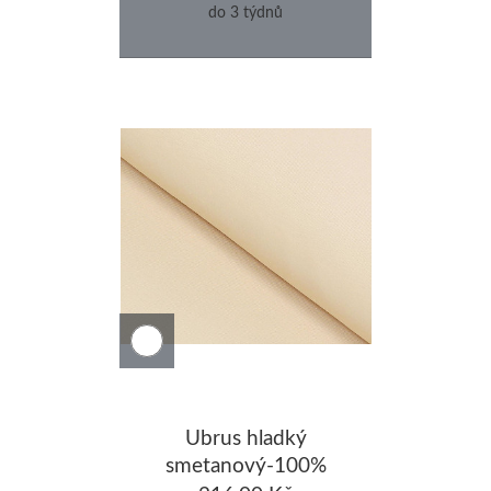
do 3 týdnů
Ubrus hladký
smetanový-100%