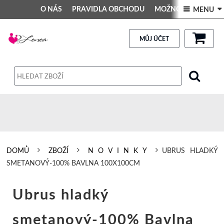
O NÁS
PRAVIDLA OBCHODU
MOŽNOSTI PLATBY
 MENU 
DEKORACE DO INTERIÉRU
Kontakt
GALERIE
PRAVIDLA OBCHODU
MŮJ ÚČET
Obchodní podmínky
Dodací podmínky
Reklamační řád
Osobní údaje
DOMŮ
ZBOŽÍ
N O V I N K Y
UBRUS HLADKÝ
SMETANOVÝ-100% BAVLNA 100X100CM
Ubrus hladký
smetanový-100% Bavlna