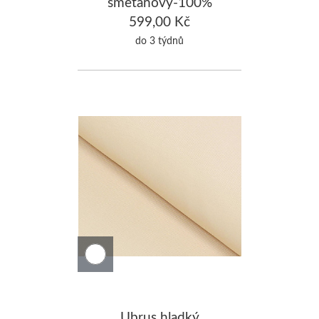
smetanový-100%
Bavlna 140x300cm
599,00 Kč
do 3 týdnů
Ubrus hladký