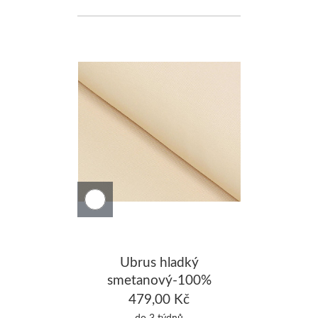
Ubrus hladký
smetanový-100%
Bavlna 140x240cm
479,00 Kč
do 3 týdnů