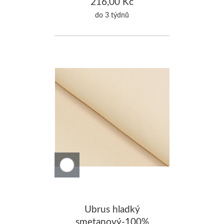
Bavlna 110x110cm
216,00 Kč
do 3 týdnů
Ubrus hladký
smetanový-100%