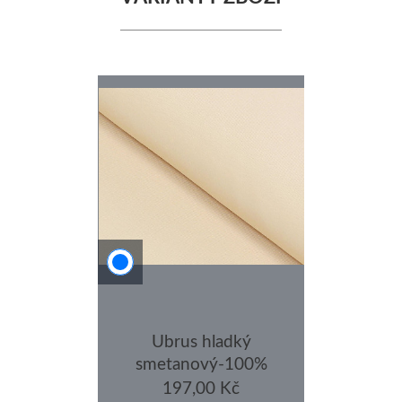
Ubrus hladký
smetanový-100%
Bavlna 100x100cm
197,00 Kč