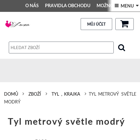
O NÁS
PRAVIDLA OBCHODU
MOŽNOSTI PLATBY
 MENU 
DEKORACE DO INTERIÉRU
Kontakt
GALERIE
PRAVIDLA OBCHODU
MŮJ ÚČET
Obchodní podmínky
Dodací podmínky
Reklamační řád
Osobní údaje
DOMŮ
ZBOŽÍ
TYL , KRAJKA
TYL METROVÝ SVĚTLE
MODRÝ
Tyl metrový světle modrý