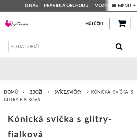
O NÁS
PRAVIDLA OBCHODU
MOŽNOSTI PLATBY
 MENU 
DEKORACE DO INTERIÉRU
Kontakt
GALERIE
PRAVIDLA OBCHODU
MŮJ ÚČET
Obchodní podmínky
Dodací podmínky
Reklamační řád
Osobní údaje
DOMŮ
ZBOŽÍ
SVÍCE,SVÍČKY
KÓNICKÁ SVÍČKA S
GLITRY-FIALKOVÁ
Kónická svíčka s glitry-
fialková