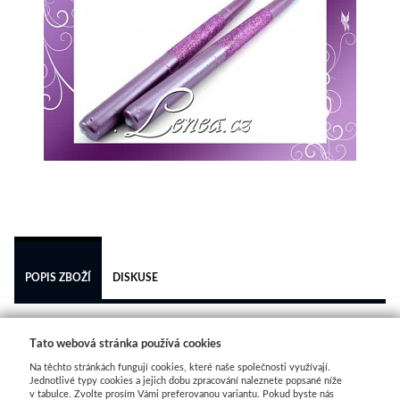
 
POPIS ZBOŽÍ
DISKUSE
Dekorační kónická svíčka .
Tato webová stránka používá cookies
Na těchto stránkách fungují cookies, které naše společnosti využívají.
.. svíčka k dokonalému dozdobení vašeho svatebního
Jednotlivé typy cookies a jejich dobu zpracování naleznete popsané níže
v tabulce. Zvolte prosím Vámi preferovanou variantu. Pokud byste nás
stolu.Podtrhne romantickou atmosféru celého dne.