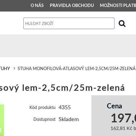
O NÁS
PRAVIDLA OBCHODU
MOŽNOSTI PLAT
PRAVIDLA OBCHODU
Obchodní podmínky
Dodací podmínky
Reklamační řád
TUHY
STUHA MONOFILOVÁ-ATLASOVÝ LEM-2,5CM/25M-ZELENÁ
Osobní údaje
ový lem-2,5cm/25m-zelená
Cena
4355
Kód produktu
197,
Skladem
Dostupnost
162,81 Kč 