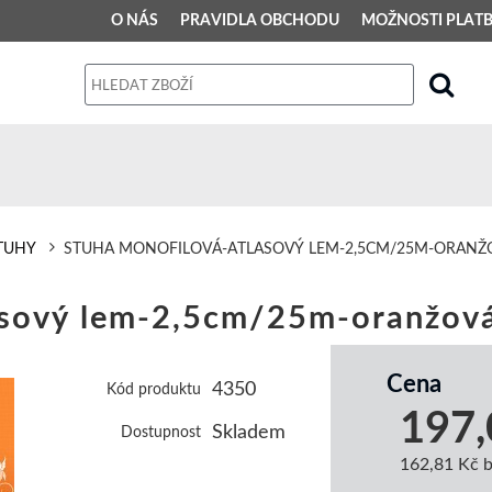
O NÁS
PRAVIDLA OBCHODU
MOŽNOSTI PLAT
PRAVIDLA OBCHODU
Obchodní podmínky
Dodací podmínky
Reklamační řád
TUHY
STUHA MONOFILOVÁ-ATLASOVÝ LEM-2,5CM/25M-ORANŽ
Osobní údaje
ový lem-2,5cm/25m-oranžov
Cena
4350
Kód produktu
197,
Skladem
Dostupnost
162,81 Kč 