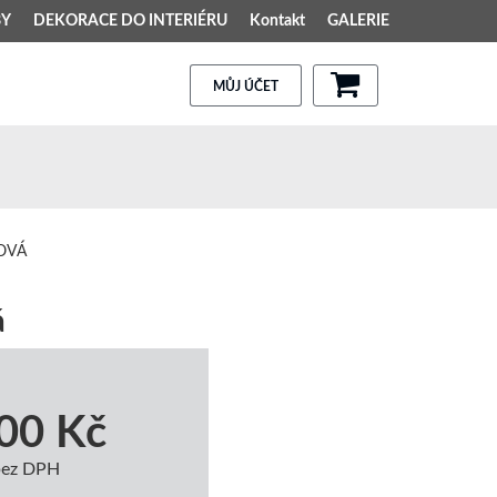
BY
DEKORACE DO INTERIÉRU
Kontakt
GALERIE
MŮJ ÚČET
OVÁ
á
00 Kč
bez DPH