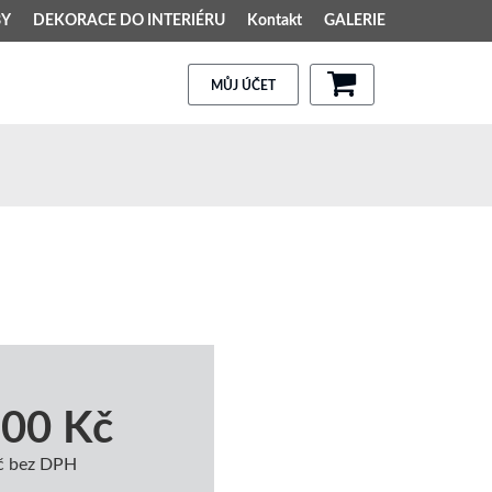
BY
DEKORACE DO INTERIÉRU
Kontakt
GALERIE
MŮJ ÚČET
,00 Kč
č bez DPH