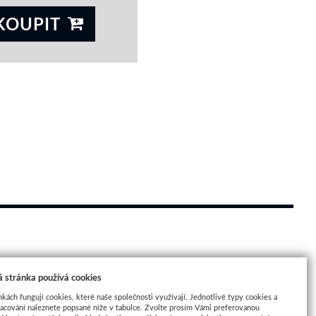
KOUPIT
 
 stránka používá cookies
nkách fungují cookies, které naše společnosti využívají. Jednotlivé typy cookies a
racování naleznete popsané níže v tabulce. Zvolte prosím Vámi preferovanou