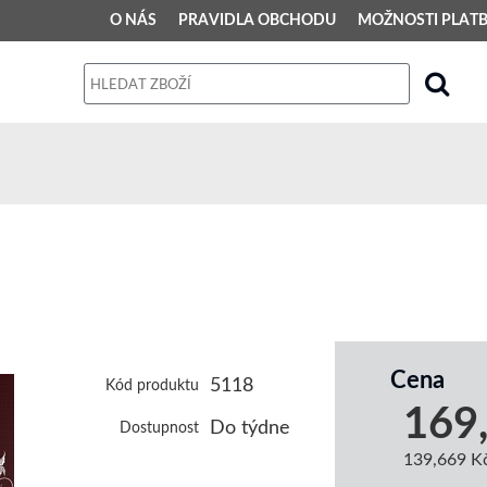
O NÁS
PRAVIDLA OBCHODU
MOŽNOSTI PLAT
PRAVIDLA OBCHODU
Obchodní podmínky
Dodací podmínky
Reklamační řád
Osobní údaje
Cena
5118
Kód produktu
169
Do týdne
Dostupnost
139,669 K