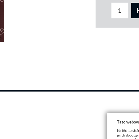
Tato webová
Na těchto strá
jejich dobu zp