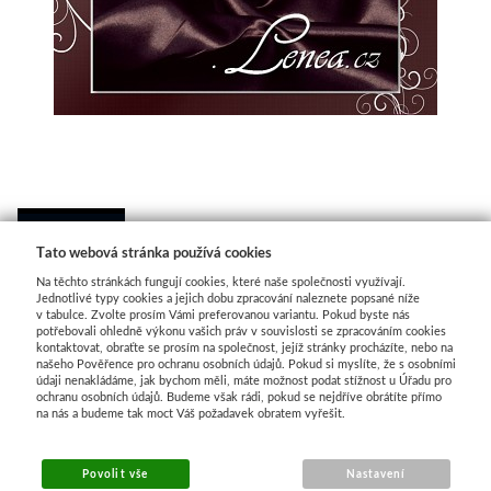
 
Tato webová stránka používá cookies
POPIS ZBOŽÍ
DISKUSE
Na těchto stránkách fungují cookies, které naše společnosti využívají.
Jednotlivé typy cookies a jejich dobu zpracování naleznete popsané níže
v tabulce. Zvolte prosím Vámi preferovanou variantu. Pokud byste nás
Satén metrový
potřebovali ohledně výkonu vašich práv v souvislosti se zpracováním cookies
kontaktovat, obraťte se prosím na společnost, jejíž stránky procházíte, nebo na
našeho Pověřence pro ochranu osobních údajů. Pokud si myslíte, že s osobními
š.150cm,100%polyester
údaji nenakládáme, jak bychom měli, máte možnost podat stížnost u Úřadu pro
ochranu osobních údajů. Budeme však rádi, pokud se nejdříve obrátíte přímo
Cena za 1 m
.
na nás a budeme tak moct Váš požadavek obratem vyřešit.
Povolit vše
Nastavení