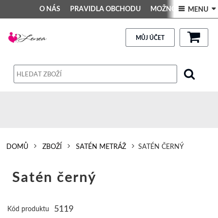
O NÁS
PRAVIDLA OBCHODU
MOŽNOSTI PLATBY
 MENU 
DEKORACE DO INTERIÉRU
Kontakt
GALERIE
PRAVIDLA OBCHODU
MŮJ ÚČET
Obchodní podmínky
Dodací podmínky
Reklamační řád
Osobní údaje
DOMŮ
ZBOŽÍ
SATÉN METRÁŽ
SATÉN ČERNÝ
Satén černý
5119
Kód produktu