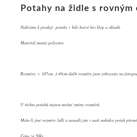
Potahy na židle s rovným
Nabízíme k prodeji potahy v bílé barvě bez klop a skladů.
Materiál matný polyester.
Rozměry: v. 107cm ,š.49cm-další rozměry jsou zobrazeny na fotograf
U těchto potahů nejsou možné změny rozměrů.
Máte-li jiné rozměry židlí a nenašli jste v naší nabídce potah pře
Cena za 50ks.