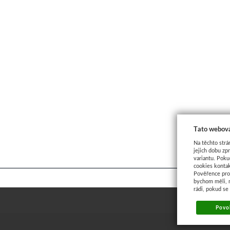
Tato webová
Na těchto strá
jejich dobu zp
variantu. Poku
cookies kontak
Pověřence pro 
bychom měli, 
rádi, pokud se
Povol