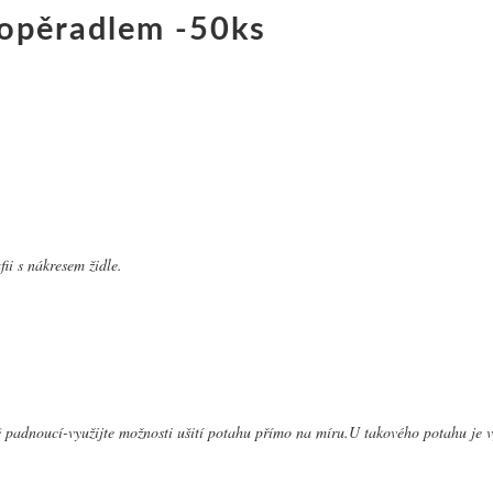
 opěradlem -50ks
ii s nákresem židle.
sně padnoucí-využijte možnosti ušití potahu přímo na míru.U takového potahu je