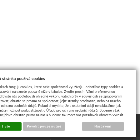
 stránka používá cookies
nkách fungují cookies, které naše společnosti využívají. Jednotlivé typy cookies a
racování naleznete popsané níže v tabulce. Zvolte prosím Vámi preferovanou
d byste nás potřebovali ohledně výkonu vašich práv v souvislosti se zpracováním
tovat, obraťte se prosím na společnost, jejíž stránky procházíte, nebo na našeho
ochranu osobních údajů. Pokud si myslíte, že s osobními údaji nenakládáme, jak
máte možnost podat stížnost u Úřadu pro ochranu osobních údajů. Budeme však
 nejdříve obrátíte přímo na nás a budeme tak moct Váš požadavek obratem vyřešit.
it vše
Povolit pouze nutné
Nastavení