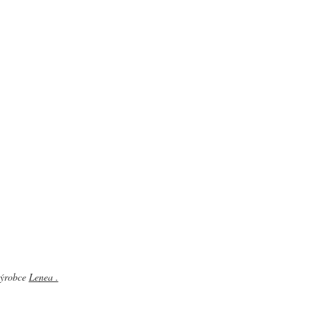
 výrobce
Lenea .