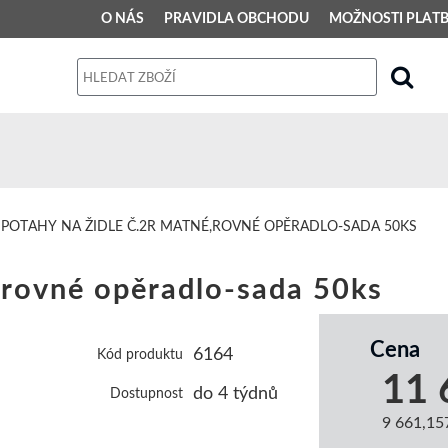
O NÁS
PRAVIDLA OBCHODU
MOŽNOSTI PLAT
PRAVIDLA OBCHODU
Obchodní podmínky
Dodací podmínky
Reklamační řád
POTAHY NA ŽIDLE Č.2R MATNÉ,ROVNÉ OPĚRADLO-SADA 50KS
Osobní údaje
židle č.2R matné,rovné opěradlo-sada 50ks
Cena
6164
Kód produktu
11 
do 4 týdnů
Dostupnost
9 661,15