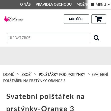
O NÁS
PRAVIDLA OBCHODU
MOŽNOSTI PLATBY
 MENU 
DEKORACE DO INTERIÉRU
Kontakt
GALERIE
PRAVIDLA OBCHODU
MŮJ ÚČET
Obchodní podmínky
Dodací podmínky
Reklamační řád
Osobní údaje
DOMŮ
ZBOŽÍ
POLŠTÁŘKY POD PRSTÝNKY
SVATEBNÍ
POLŠTÁŘEK NA PRSTÝNKY-ORANGE 3
Svatební polštářek na
prstýnky-Orange 3