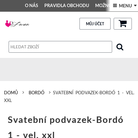
O NÁS
PRAVIDLA OBCHODU
MOŽNOSTI PLATBY
 MENU 
DEKORACE DO INTERIÉRU
Kontakt
GALERIE
PRAVIDLA OBCHODU
MŮJ ÚČET
Obchodní podmínky
Dodací podmínky
Reklamační řád
Osobní údaje
DOMŮ
BORDÓ
SVATEBNÍ PODVAZEK-BORDÓ 1 - VEL.
XXL
Svatební podvazek-Bordó
1 - vel. xxl