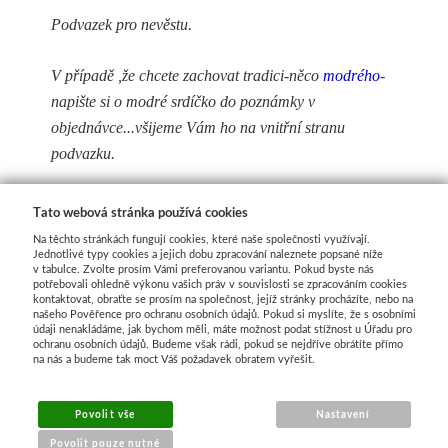
Podvazek pro nevěstu.
V případě ,že chcete zachovat tradici-něco
modrého
-
napište si o modré srdíčko do poznámky v
objednávce...všijeme Vám ho na vnitřní stranu
podvazku.
Obvod dle Vašeho rozměru,stačí změřit obvod
Tato webová stránka používá cookies
stehna v místě,kde budete podvazek mít .
Na těchto stránkách fungují cookies, které naše společnosti využívají.
Jednotlivé typy cookies a jejich dobu zpracování naleznete popsané níže
v tabulce. Zvolte prosím Vámi preferovanou variantu. Pokud byste nás
Rozměr zadejte do poznámky v objednávce.
potřebovali ohledně výkonu vašich práv v souvislosti se zpracováním cookies
kontaktovat, obraťte se prosím na společnost, jejíž stránky procházíte, nebo na
našeho Pověřence pro ochranu osobních údajů. Pokud si myslíte, že s osobními
Velikost XXL je při obvodu nad 56cm (příplatek
údaji nenakládáme, jak bychom měli, máte možnost podat stížnost u Úřadu pro
ochranu osobních údajů. Budeme však rádi, pokud se nejdříve obrátíte přímo
20,-).
na nás a budeme tak moct Váš požadavek obratem vyřešit.
Povolit vše
Nastavení
Povolit pouze nutné