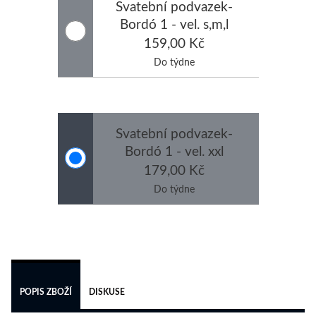
Svatební podvazek-
Bordó 1 - vel. s,m,l
159,00 Kč
Do týdne
Svatební podvazek-
Bordó 1 - vel. xxl
179,00 Kč
Do týdne
 
POPIS ZBOŽÍ
DISKUSE