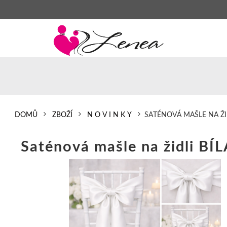
DOMŮ
ZBOŽÍ
N O V I N K Y
SATÉNOVÁ MAŠLE NA ŽID
Saténová mašle na židli BÍL