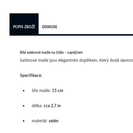
POPIS ZBOŽÍ
DISKUSE
Bílá saténové mašle na židle – zapůjčení
Saténové mašle jsou elegantním doplňkem, který dodá slavnost
Specifikace:
šíře mašle:
15 cm
délka:
cca 2,7 m
materiál:
satén