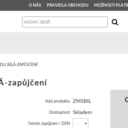
O NÁS
PRAVIDLA OBCHODU
MOŽNOSTI PLAT
PRAVIDLA OBCHODU
Obchodní podmínky
Dodací podmínky
Reklamační řád
LI BÍLÁ-ZAPŮJČENÍ
Osobní údaje
Á-zapůjčení
ZMSBIL
Kód produktu
Skladem
Dostupnost
Termín zapůjčení / DEN