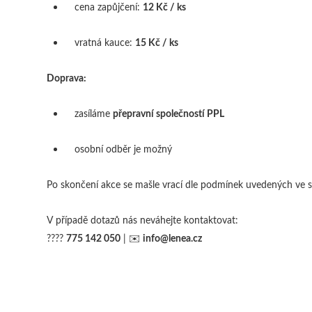
cena zapůjčení:
12 Kč / ks
vratná kauce:
15 Kč / ks
Doprava:
zasíláme
přepravní společností PPL
osobní odběr je možný
Po skončení akce se mašle vrací dle podmínek uvedených ve s
V případě dotazů nás neváhejte kontaktovat:
????
775 142 050
| ✉️
info@lenea.cz