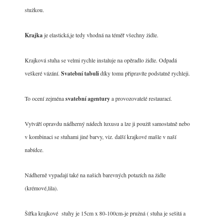
stužkou.
Krajka
je elastická,je tedy vhodná na téměř všechny židle.
Krajková stuha se velmi rychle instaluje na opěradlo židle. Odpadá
veškeré vázání.
Svatební tabuli
díky tomu připravíte podstatně rychleji.
To ocení zejména
svatební agentury
a provozovatelé restaurací.
Vytváří opravdu nádherný nádech luxusu a lze ji použít samostatně nebo
v kombinaci se stuhami jiné barvy, viz. další krajkové mašle v naší
nabídce.
Nádherně vypadají také na našich barevných potazích na židle
(krémové,lila).
Šířka krajkové stuhy je 15cm x 80-100cm-je pružná ( stuha je sešitá a