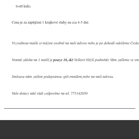
tvoří kuh).
Cena je za zapůjčení 1 krajkové stuhy na cca 4-5 dní.
Vyzvednout mašle si můžete osobně na naší adrese nebo je po dohodě odešleme Českou
Vratná záloha na 1 mašli je 
pouze 18,-Kč
.Veškeré bližší podmínky Vám zašleme ve sml
Smlouvu nám zašlete podepsanou zpět emailem,nebo na naši adresu.

Vaše dotazy také rádi zodpovíme na tel. 775142050