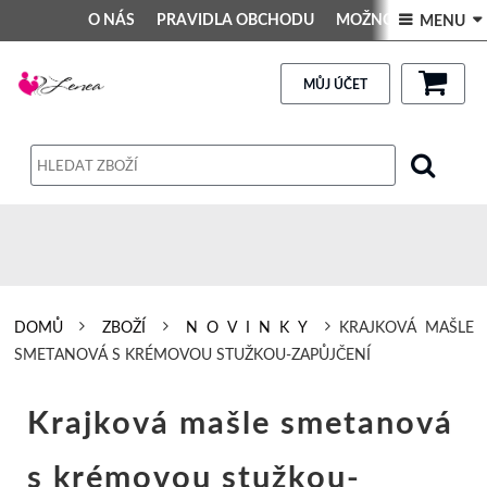
O NÁS
PRAVIDLA OBCHODU
MOŽNOSTI PLATBY
 MENU 
DEKORACE DO INTERIÉRU
Kontakt
GALERIE
PRAVIDLA OBCHODU
MŮJ ÚČET
Obchodní podmínky
Dodací podmínky
Reklamační řád
Osobní údaje
DOMŮ
ZBOŽÍ
N O V I N K Y
KRAJKOVÁ MAŠLE
SMETANOVÁ S KRÉMOVOU STUŽKOU-ZAPŮJČENÍ
Krajková mašle smetanová
s krémovou stužkou-