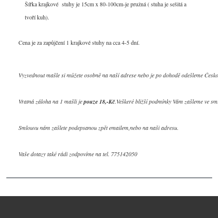
Šířka krajkové stuhy je 15cm x 80-100cm-je pružná ( stuha je sešitá a
tvoří kuh).
Cena je za zapůjčení 1 krajkové stuhy na cca 4-5 dní.
Vyzvednout mašle si můžete osobně na naší adrese nebo je po dohodě odešleme Českou
Vratná záloha na 1 mašli je 
pouze 18,-Kč
.Veškeré bližší podmínky Vám zašleme ve sml
Smlouvu nám zašlete podepsanou zpět emailem,nebo na naši adresu.

Vaše dotazy také rádi zodpovíme na tel. 775142050