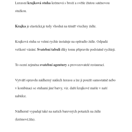
Luxusní
krajková stuha
krémová s broží a světle žlutou saténovou
stužkou.
Krajka
je elastická,je tedy vhodná na téměř všechny židle.
Krajková stuha se velmi rychle instaluje na opěradlo židle. Odpadá
veškeré vázání.
Svatební tabuli
díky tomu připravíte podstatně rychleji.
To ocení zejména
svatební agentury
a provozovatelé restaurací.
Vytváří opravdu nádherný nádech luxusu a lze ji použít samostatně nebo
v kombinaci se stuhami jiné barvy, viz. další krajkové mašle v naší
nabídce.
Nádherně vypadají také na našich barevných potazích na židle
(krémové,lila).