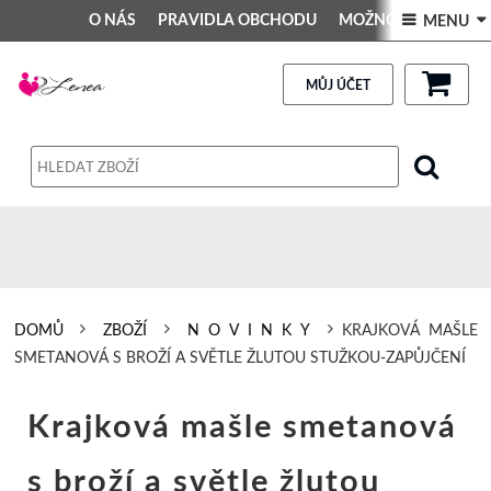
O NÁS
PRAVIDLA OBCHODU
MOŽNOSTI PLATBY
 MENU 
DEKORACE DO INTERIÉRU
Kontakt
GALERIE
PRAVIDLA OBCHODU
MŮJ ÚČET
Obchodní podmínky
Dodací podmínky
Reklamační řád
Osobní údaje
DOMŮ
ZBOŽÍ
N O V I N K Y
KRAJKOVÁ MAŠLE
SMETANOVÁ S BROŽÍ A SVĚTLE ŽLUTOU STUŽKOU-ZAPŮJČENÍ
Krajková mašle smetanová
s broží a světle žlutou