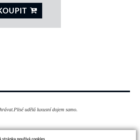
KOUPIT
 
chrávat.Plisé udělá luxusní dojem samo.
 stránka používá cookies