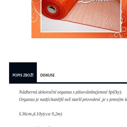
POPIS ZBOŽÍ
DISKUSE
Nádherná dekorační organza s plisováním(jemné špičky).
Organza je nadýchanější než starší provedení ,je s jemným l
š.36cm,d.10y(cca 9,2m)