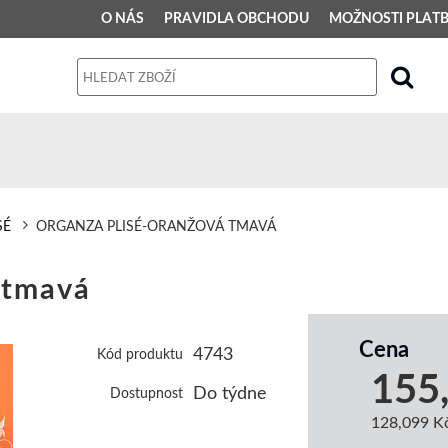
O NÁS
PRAVIDLA OBCHODU
MOŽNOSTI PLAT
PRAVIDLA OBCHODU
Obchodní podmínky
Dodací podmínky
Reklamační řád
SÉ
ORGANZA PLISÉ-ORANŽOVÁ TMAVÁ
Osobní údaje
 tmavá
Cena
4743
Kód produktu
155
Do týdne
Dostupnost
128,099 K