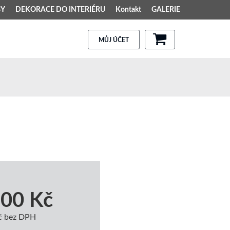
BY
DEKORACE DO INTERIÉRU
Kontakt
GALERIE
MŮJ ÚČET
,00 Kč
č bez DPH