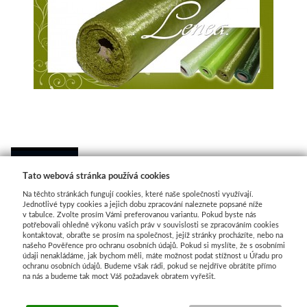
 
Tato webová stránka používá cookies
POPIS ZBOŽÍ
DISKUSE
Na těchto stránkách fungují cookies, které naše společnosti využívají.
Jednotlivé typy cookies a jejich dobu zpracování naleznete popsané níže
v tabulce. Zvolte prosím Vámi preferovanou variantu. Pokud byste nás
Dekorační látka-organza
olivově zelená
potřebovali ohledně výkonu vašich práv v souvislosti se zpracováním cookies
kontaktovat, obraťte se prosím na společnost, jejíž stránky procházíte, nebo na
našeho Pověřence pro ochranu osobních údajů. Pokud si myslíte, že s osobními
rozměry: šíře 36-40 cm,
údaji nenakládáme, jak bychom měli, máte možnost podat stížnost u Úřadu pro
ochranu osobních údajů. Budeme však rádi, pokud se nejdříve obrátíte přímo
délka 10Y (cca 9,2 m)
na nás a budeme tak moct Váš požadavek obratem vyřešit.
Cena za 1 roli