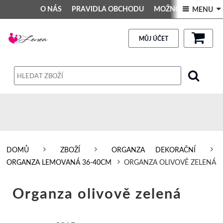
O NÁS
PRAVIDLA OBCHODU
MOŽNOSTI PLATBY
 MENU 
DEKORACE DO INTERIÉRU
Kontakt
GALERIE
PRAVIDLA OBCHODU
MŮJ ÚČET
Obchodní podmínky
Dodací podmínky
Reklamační řád
Osobní údaje
DOMŮ
ZBOŽÍ
ORGANZA DEKORAČNÍ
ORGANZA LEMOVANÁ 36-40CM
ORGANZA OLIVOVĚ ZELENÁ
Organza olivově zelená