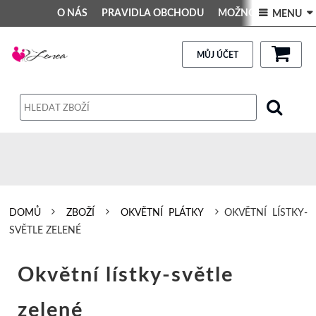
O NÁS
PRAVIDLA OBCHODU
MOŽNOSTI PLATBY
 MENU 
DEKORACE DO INTERIÉRU
Kontakt
GALERIE
PRAVIDLA OBCHODU
MŮJ ÚČET
Obchodní podmínky
Dodací podmínky
Reklamační řád
Osobní údaje
DOMŮ
ZBOŽÍ
OKVĚTNÍ PLÁTKY
OKVĚTNÍ LÍSTKY-
SVĚTLE ZELENÉ
Okvětní lístky-světle
zelené