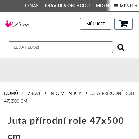
O NÁS
PRAVIDLA OBCHODU
MOŽNOSTI PLATBY
 MENU 
DEKORACE DO INTERIÉRU
Kontakt
GALERIE
PRAVIDLA OBCHODU
MŮJ ÚČET
Obchodní podmínky
Dodací podmínky
Reklamační řád
Osobní údaje
DOMŮ
ZBOŽÍ
N O V I N K Y
JUTA PŘÍRODNÍ ROLE
47X500 CM
Juta přírodní role 47x500
cm