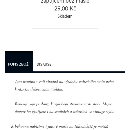
zapůjčení bez mašle
29,00 Kč
Skladem
 
POPIS ZBOŽÍ
DISKUSE
Juta tkanina v roli vhodná na výzdobu svátečního stolu nebo
k různým dekoračním účelům.
Běhoun vám poslouží k ozdobení středové části stolu. Mimo
domov ho využijete i na svatbách a oslavách ve vintage stylu.
K běhounu nabízíme i jutové mašle na židle,taktéž je možná