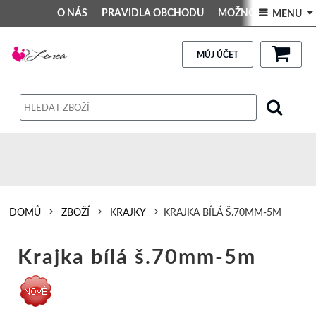
O NÁS
PRAVIDLA OBCHODU
MOŽNOSTI PLATBY
 MENU 
DEKORACE DO INTERIÉRU
Kontakt
GALERIE
PRAVIDLA OBCHODU
MŮJ ÚČET
Obchodní podmínky
Dodací podmínky
Reklamační řád
Osobní údaje
DOMŮ
ZBOŽÍ
KRAJKY
KRAJKA BÍLÁ Š.70MM-5M
Krajka bílá š.70mm-5m