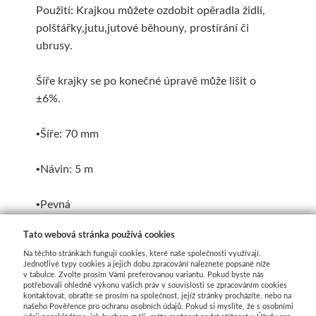
Použití: Krajkou můžete ozdobit opěradla židlí,
polštářky,jutu,jutové běhouny, prostírání či
ubrusy.
Šíře krajky se po konečné úpravě může lišit o
±6%.
•Šíře: 70 mm
•Návin: 5 m
•Pevná
Tato webová stránka používá cookies
Složení 100% polyamid
Na těchto stránkách fungují cookies, které naše společnosti využívají.
Jednotlivé typy cookies a jejich dobu zpracování naleznete popsané níže
v tabulce. Zvolte prosím Vámi preferovanou variantu. Pokud byste nás
potřebovali ohledně výkonu vašich práv v souvislosti se zpracováním cookies
kontaktovat, obraťte se prosím na společnost, jejíž stránky procházíte, nebo na
našeho Pověřence pro ochranu osobních údajů. Pokud si myslíte, že s osobními