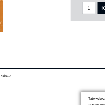
tabule.
Tato webová
Na těchto strá