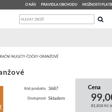
O NÁS
PRAVIDLA OBCHODU
MOŽNOSTI PLAT
PRAVIDLA OBCHODU
Obchodní podmínky
Dodací podmínky
Reklamační řád
RAČNÍ NUGETY-ČOČKY-ORANŽOVÉ
Osobní údaje
ranžové
Cena
3687
Kód produktu
99,0
Skladem
Dostupnost
81,818 Kč 