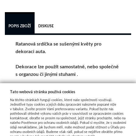
 
POPIS ZBOŽÍ
DISKUSE
Ratanová srdíčka se sušenými květy pro
dekoraci auta.
Dekorace lze použít samostatně, nebo společně
s organzou či jinými stuhami .
Rozměry: 19cm a 30cm
Tato webová stránka používá cookies
Na těchto stránkách fungují cookies, které naše společnosti využívají.
Balení obsahuje 2 kusy
Jednotlivé typy cookies a jejich dobu zpracování naleznete popsané níže
v tabulce. Zvolte prosím Vámi preferovanou variantu. Pokud byste nás
potřebovali ohledně výkonu vašich práv v souvislosti se zpracováním cookies
kontaktovat, obraťte se prosím na společnost, jejíž stránky procházíte, nebo na
Dekoraci je snadné připevnit na auto pomocí
našeho Pověřence pro ochranu osobních údajů. Pokud si myslíte, že s osobními
přísavek, které jsou umístěny na spodní části
údaji nenakládáme, jak bychom měli, máte možnost podat stížnost u Úřadu pro
ochranu osobních údajů. Budeme však rádi, pokud se nejdříve obrátíte přímo
dekorace.