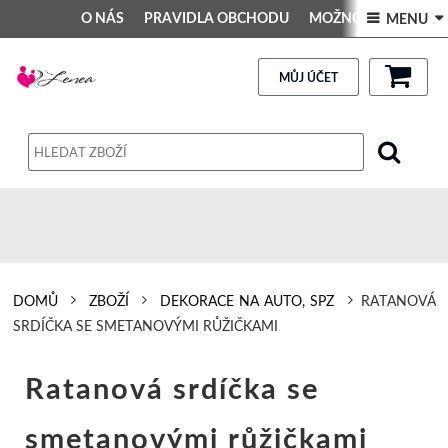
O NÁS
PRAVIDLA OBCHODU
MOŽNOSTI PLATBY
 MENU 
DEKORACE DO INTERIÉRU
Kontakt
GALERIE
PRAVIDLA OBCHODU
MŮJ ÚČET
Obchodní podmínky
Dodací podmínky
Reklamační řád
Osobní údaje
DOMŮ
ZBOŽÍ
DEKORACE NA AUTO, SPZ
RATANOVÁ
SRDÍČKA SE SMETANOVÝMI RŮŽIČKAMI
Ratanová srdíčka se
smetanovými růžičkami